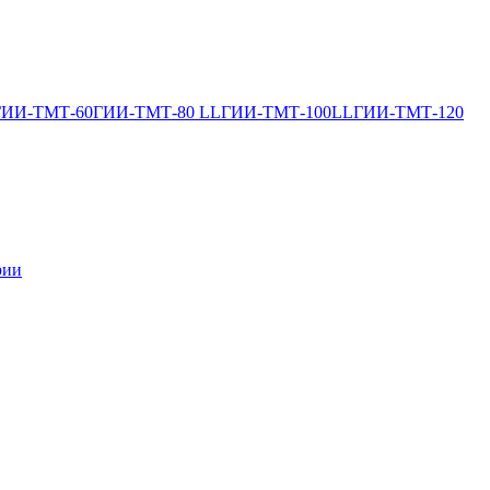
ГИИ-ТМТ-60
ГИИ-ТМТ-80 LL
ГИИ-ТМТ-100LL
ГИИ-ТМТ-120
рии