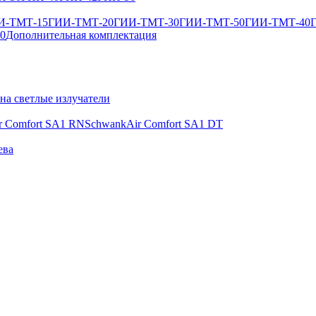
И-ТМТ-15
ГИИ-ТМТ-20
ГИИ-ТМТ-30
ГИИ-ТМТ-50
ГИИ-ТМТ-40
50
Дополнительная комплектация
 на светлые излучатели
r Comfort SA1 RN
SchwankAir Comfort SA1 DT
ева