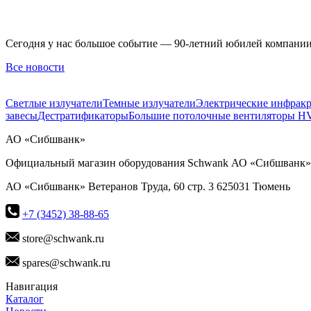
Сегодня у нас большое событие — 90-летний юбилей компани
Все новости
Светлые излучатели
Темные излучатели
Электрические инфракр
завесы
Дестратификаторы
Большие потолочные вентиляторы H
АО «Сибшванк»
Официальный магазин оборудования Schwank АО «Сибшванк» и
АО «Сибшванк» Ветеранов Труда, 60 стр. 3 625031 Тюмень
+7 (3452) 38-88-65
store@schwank.ru
spares@schwank.ru
Навигация
Каталог