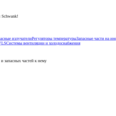
и Schwank!
асные излучатели
Регуляторы температуры
Запасные части на ин
VLS
Системы вентиляции и холодоснабжения
 запасных частей к нему