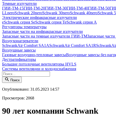
Темные излучатели
ГИИ-ТМ-15
ГИИ-ТМ-20
ГИИ-ТМ-30
ГИИ-ТМ-40
ГИИ-ТМ-50
ГИ
LL
neroSchwank 20
neroSchwank 30
neroSchwank 40
neroSchwank 
Электрические инфракрасные излучатели
eSchwank серия S
eSchwank серия T
eSchwank серия A
Регуляторы температуры
Запасные части на инфракрасные излучатели
Запасные части на темные излучатели ГИИ-ТМ
Запасные части
Воздухонагреватели
SchwankAir Comfort SA1A
SchwankAir Comfort SA1R
SchwankAi
Воздушные завесы
Газовые воздушно-тепловые завесы
Воздушные завесы без нагр
Дестратификаторы
Большие потолочные вентиляторы HVLS
Системы вентиляции и холодоснабжения
Поиск
Опубликовано: 31.05.2023 14:57
Просмотров: 2068
90 лет компании Schwank