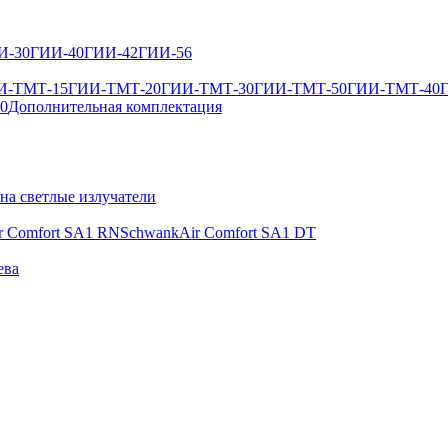
И-30
ГИИ-40
ГИИ-42
ГИИ-56
И-ТМТ-15
ГИИ-ТМТ-20
ГИИ-ТМТ-30
ГИИ-ТМТ-50
ГИИ-ТМТ-40
50
Дополнительная комплектация
 на светлые излучатели
r Comfort SA1 RN
SchwankAir Comfort SA1 DT
ева