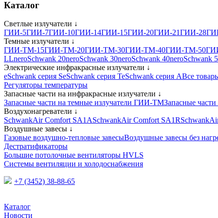
Каталог
Светлые излучатели
↓
ГИИ-5
ГИИ-7
ГИИ-10
ГИИ-14
ГИИ-15
ГИИ-20
ГИИ-21
ГИИ-28
ГИ
Темные излучатели
↓
ГИИ-ТМ-15
ГИИ-ТМ-20
ГИИ-ТМ-30
ГИИ-ТМ-40
ГИИ-ТМ-50
ГИ
LL
neroSchwank 20
neroSchwank 30
neroSchwank 40
neroSchwank 
Электрические инфракрасные излучатели
↓
eSchwank серия S
eSchwank серия T
eSchwank серия A
Все товар
Регуляторы температуры
Запасные части на инфракрасные излучатели
↓
Запасные части на темные излучатели ГИИ-ТМ
Запасные части
Воздухонагреватели
↓
SchwankAir Comfort SA1A
SchwankAir Comfort SA1R
SchwankAi
Воздушные завесы
↓
Газовые воздушно-тепловые завесы
Воздушные завесы без нагр
Дестратификаторы
Большие потолочные вентиляторы HVLS
Системы вентиляции и холодоснабжения
+7 (3452) 38-88-65
Каталог
Новости