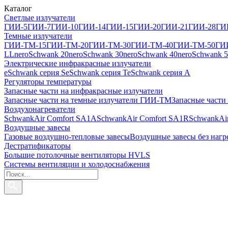
Каталог
Светлые излучатели
ГИИ-5
ГИИ-7
ГИИ-10
ГИИ-14
ГИИ-15
ГИИ-20
ГИИ-21
ГИИ-28
ГИ
Темные излучатели
ГИИ-ТМ-15
ГИИ-ТМ-20
ГИИ-ТМ-30
ГИИ-ТМ-40
ГИИ-ТМ-50
ГИ
LL
neroSchwank 20
neroSchwank 30
neroSchwank 40
neroSchwank 
Электрические инфракрасные излучатели
eSchwank серия S
eSchwank серия T
eSchwank серия A
Регуляторы температуры
Запасные части на инфракрасные излучатели
Запасные части на темные излучатели ГИИ-ТМ
Запасные части
Воздухонагреватели
SchwankAir Comfort SA1A
SchwankAir Comfort SA1R
SchwankAi
Воздушные завесы
Газовые воздушно-тепловые завесы
Воздушные завесы без нагр
Дестратификаторы
Большие потолочные вентиляторы HVLS
Системы вентиляции и холодоснабжения