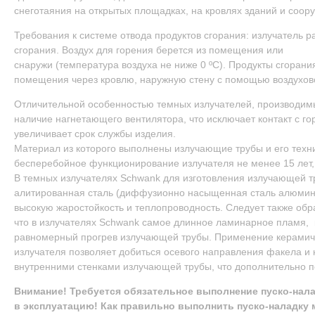
снеготаяния на открытых площадках, на кровлях зданий и соор
Требования к системе отвода продуктов сгорания: излучатель р
сгорания. Воздух для горения берется из помещения или
снаружи (температура воздуха не ниже 0 ºС). Продукты сгоран
помещения через кровлю, наружную стену с помощью воздухов
Отличительной особенностью темных излучателей, производим
наличие нагнетающего вентилятора, что исключает контакт с г
увеличивает срок службы изделия.
Материал из которого выполнены излучающие трубы и его техн
бесперебойное функционирование излучателя не менее 15 лет, 
В темных излучателях Schwank для изготовления излучающей 
алитированная сталь (диффузионно насыщенная сталь алюмини
высокую жаростойкость и теплопроводность. Следует также обр
что в излучателях Schwank самое длинное ламинарное пламя, 
равномерный прогрев излучающей трубы. Применение керамиче
излучателя позволяет добиться осевого направления факела и
внутренними стенками излучающей трубы, что дополнительно п
Внимание! Требуется обязательное выполнение пуско-нал
в эксплуатацию! Как правильно выполнить пуско-наладку 