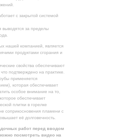
ужений.
аботает с закрытой системой
ия выводятся за пределы
ода.
ых нашей компанией, является
орячими продуктами сгорания и
ические свойства обеспечивают
что подтверждено на практике.
трубы применяется
ем), которая обеспечивает
атить особое внимание на то,
которое обеспечивает
ской плитки в горелке
 не соприкосновения пламени с
овышает её долговечность.
адочных работ перед вводом
можно посмотреть видео на