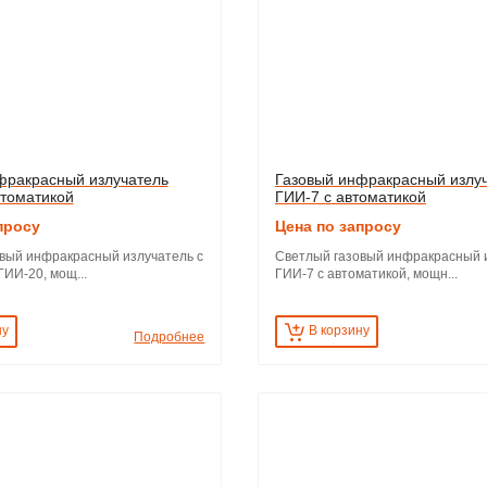
фракрасный излучатель
Газовый инфракрасный излу
втоматикой
ГИИ-7 с автоматикой
просу
Цена по запросу
вый инфракрасный излучатель с
Светлый газовый инфракрасный 
ИИ-20, мощ...
ГИИ-7 с автоматикой, мощн...
ну
В корзину
Подробнее