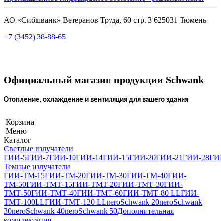
АО «Сибшванк» Ветеранов Труда, 60 стр. 3 625031 Тюмень
+7 (3452) 38-88-65
Официальный магазин продукции Schwank
Отопление, охлаждение и вентиляция для вашего здания
Корзина
Меню
Каталог
Светлые излучатели
ГИИ-5
ГИИ-7
ГИИ-10
ГИИ-14
ГИИ-15
ГИИ-20
ГИИ-21
ГИИ-28
ГИ
Темные излучатели
ГИИ-ТМ-15
ГИИ-ТМ-20
ГИИ-ТМ-30
ГИИ-ТМ-40
ГИИ-
ТМ-50
ГИИ-ТМТ-15
ГИИ-ТМТ-20
ГИИ-ТМТ-30
ГИИ-
ТМТ-50
ГИИ-ТМТ-40
ГИИ-ТМТ-60
ГИИ-ТМТ-80 LL
ГИИ-
ТМТ-100LL
ГИИ-ТМТ-120 LL
neroSchwank 20
neroSchwank
30
neroSchwank 40
neroSchwank 50
Дополнительная
комплектация