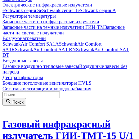
Электрические инфракрасные излучатели
eSchwank серия S
eSchwank серия T
eSchwank серия A
Регуляторы температуры
Запасные части на инфракрасные излучатели
Запасные части на темные излучатели ГИИ-ТМ
Запасные
части на светлые излучатели
Воздухонагреватели
SchwankAir Comfort SA1A
SchwankAir Comfort
SA1R
SchwankAir Comfort SA1 RN
SchwankAir Comfort SA1
DT
Воздушные завесы
Газовые воздушно-тепловые завесы
Воздушные завесы без
нагрева
Дестратификаторы
Большие потолочные вентиляторы HVLS
Системы вентиляции и холодоснабжения
Поиск
Газовый инфракрасный
излучатель ГИИ-ТМТ-15 U/1