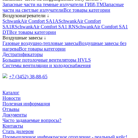
Запасные части на темные излучатели ГИИ-ТМ
Запасные
части на светлые излучатели
Все товары категории
Воздухонагреватели
↓
SchwankAir Comfort SA1A
SchwankAir Comfort
SA1R
SchwankAir Comfort SA1 RN
SchwankAir Comfort SA1
DT
Все товары категории
Воздушные завесы
↓
Газовые воздушно-тепловые завесы
Воздушные завесы без
нагрева
Все товары категории
Дестратификаторы
Большие потолочные вентиляторы HVLS
Системы вентиляции и холодоснабжения
+7 (3452) 38-88-65
Каталог
Новости
Полезная информация
Отзывы
Документы
Часто задаваемые вопросы?
Контакты
Стать дилером
Промышленное инфракрасное отопление - реальный кейс!