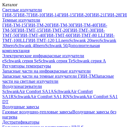
Каталог
Светлые излучатели
ГИИ-5
ГИИ-7
ГИИ-10
ГИИ-14
ГИИ-15
ГИИ-20
ГИИ-21
ГИИ-28
ГИ
Темные излучатели
ГИИ-ТМ-15
ГИИ-ТМ-20
ГИИ-ТМ-30
ГИИ-ТМ-40
ГИИ-
ТМ-50
ГИИ-ТМТ-15
ГИИ-ТМТ-20
ГИИ-ТМТ-30
ГИИ-
ТМТ-50
ГИИ-ТМТ-40
ГИИ-ТМТ-60
ГИИ-ТМТ-80 LL
ГИИ-
ТМТ-100LL
ГИИ-ТМТ-120 LL
neroSchwank 20
neroSchwank
30
neroSchwank 40
neroSchwank 50
Дополнительная
комплектация
Электрические инфракрасные излучатели
eSchwank серия S
eSchwank серия T
eSchwank серия A
Регуляторы температуры
Запасные части на инфракрасные излучатели
Запасные части на темные излучатели ГИИ-ТМ
Запасные
части на светлые излучатели
Воздухонагреватели
SchwankAir Comfort SA1A
SchwankAir Comfort
SA1R
SchwankAir Comfort SA1 RN
SchwankAir Comfort SA1
DT
Воздушные завесы
Газовые воздушно-тепловые завесы
Воздушные завесы без
нагрева
Дестратификаторы